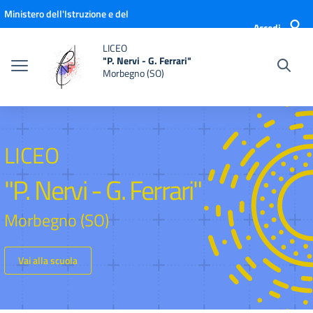
Vai ai contenuti
Vai al menu di navigazione
Vai al footer
Ministero dell'Istruzione e del
Accedi
Merito
LICEO
"P. Nervi - G. Ferrari"
Morbegno (SO)
LICEO
"P. Nervi - G. Ferrari"
Morbegno (SO)
Vai alla scuola