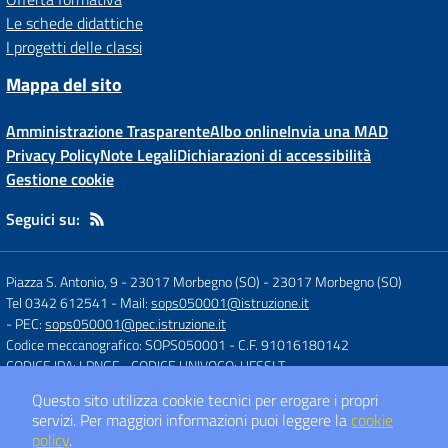
Le schede didattiche
I progetti delle classi
Mappa del sito
Amministrazione Trasparente
Albo online
Invia una MAD
Privacy Policy
Note Legali
Dichiarazioni di accessibilità
Gestione cookie
Seguici su:
Piazza S. Antonio, 9 - 23017 Morbegno (SO)
-
23017 Morbegno (SO)
Tel 0342 612541
- Mail:
sops050001@istruzione.it
- PEC:
sops050001@pec.istruzione.it
Codice meccanografico: SOPS050001
- C.F. 91016180142
CODICE IPA: LPNGF
- CODICE UNIVOCO: UFSSLT
Questo sito utilizza cookie tecnici per erogare i propri
servizi.
Per maggiori informazioni puoi leggere la
cookie
Concept & Design by
Designers Italia
policy
.