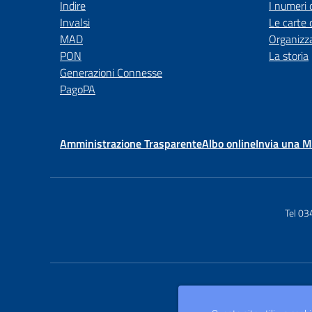
Indire
I numeri 
Invalsi
Le carte 
MAD
Organizz
PON
La storia
Generazioni Connesse
PagoPA
Amministrazione Trasparente
Albo online
Invia una 
Tel 0