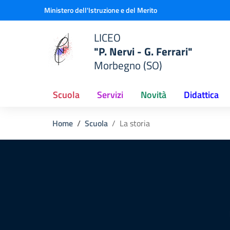
Vai ai contenuti
Vai al menu di navigazione
Vai al footer
Ministero dell'Istruzione e del Merito
LICEO
"P. Nervi - G. Ferrari"
Morbegno (SO)
Scuola
Servizi
Novità
Didattica
Home
Scuola
La storia