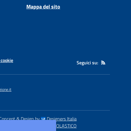
Mappa del sito
 cookie
Seguici su:
ione.it
Concept & Design by
Designers Italia
eb realizzato con CMS
SCUOLASTICO