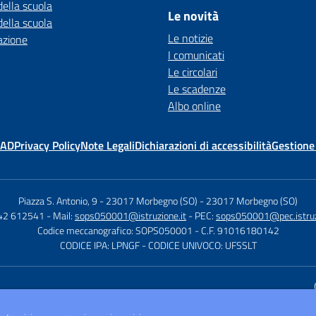
della scuola
Le novità
della scuola
Le notizie
azione
I comunicati
Le circolari
Le scadenze
Albo online
MAD
Privacy Policy
Note Legali
Dichiarazioni di accessibilità
Gestione
Piazza S. Antonio, 9 - 23017 Morbegno (SO)
-
23017 Morbegno (SO)
342 612541
- Mail:
sops050001@istruzione.it
- PEC:
sops050001@pec.istruz
Codice meccanografico: SOPS050001
- C.F. 91016180142
CODICE IPA: LPNGF
- CODICE UNIVOCO: UFSSLT
Sito w