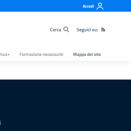
Accedi
Cerca
Seguici su:
smus+
Formazione neoassunti
Mappa del sito
i