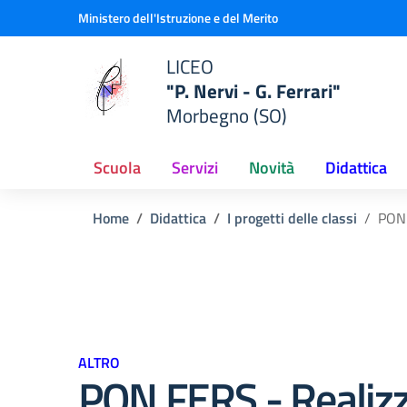
Vai ai contenuti
Vai al menu di navigazione
Vai al footer
Ministero dell'Istruzione e del Merito
LICEO
"P. Nervi - G. Ferrari"
Morbegno (SO)
Scuola
Servizi
Novità
Didattica
Home
Didattica
I progetti delle classi
PON 
ALTRO
PON FERS - Realiz