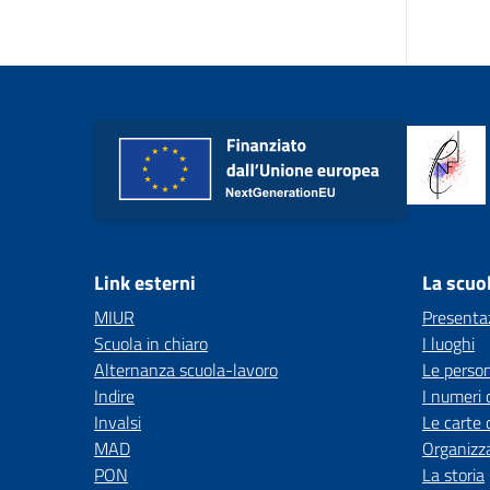
Link esterni
La scuo
MIUR
Presenta
Scuola in chiaro
I luoghi
Alternanza scuola-lavoro
Le perso
Indire
I numeri 
Invalsi
Le carte 
MAD
Organizz
PON
La storia