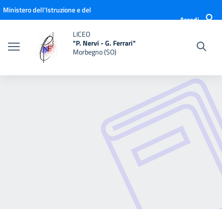
Vai ai contenuti
Vai al menu di navigazione
Vai al footer
Ministero dell'Istruzione e del
Accedi
Merito
LICEO
"P. Nervi - G. Ferrari"
Morbegno (SO)