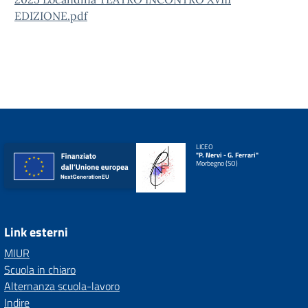
EDIZIONE.pdf
LICEO
"P. Nervi - G. Ferrari"
Morbegno (SO)
Link esterni
MIUR
Scuola in chiaro
Alternanza scuola-lavoro
Indire