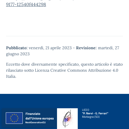
9177-12540f444298
Pubblicato:
venerdì, 21 aprile 2023
-
Revisione:
martedì, 27
giugno 2023
Eccetto dove diversamente specificato, questo articolo è stato
rilasciato sotto
Licenza Creative Commons Attribuzione 4.0
Italia.
LICEO
"P. Nervi - G. Ferrari"
Morbegno (SO)