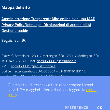
Mappa del sito
Amministrazione Trasparente
Albo online
Invia una MAD
Privacy Policy
Note Legali
Dichiarazioni di accessibilità
Gestione cookie
Seguici su:
Piazza S. Antonio, 9 - 23017 Morbegno (SO)
-
23017 Morbegno (SO)
Tel 0342 612541
- Mail:
sops050001@istruzione.it
- PEC:
sops050001@pec.istruzione.it
Codice meccanografico: SOPS050001
- C.F. 91016180142
CODICE IPA: LPNGF
- CODICE UNIVOCO: UFSSLT
Questo sito utilizza cookie tecnici per erogare i propri
servizi.
Per maggiori informazioni puoi leggere la
cookie
Concept & Design by
Designers Italia
policy
.
Sito web realizzato con CMS
SCUOLASTICO
DEI COOKIE
PREFERENZE
OK