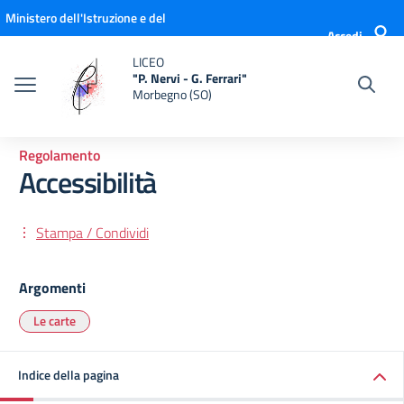
Vai ai contenuti
Vai al menu di navigazione
Vai al footer
Ministero dell'Istruzione e del
Accedi
Merito
LICEO
"P. Nervi - G. Ferrari"
Morbegno (SO)
Regolamento
Accessibilità
Stampa / Condividi
Argomenti
Le carte
Indice della pagina