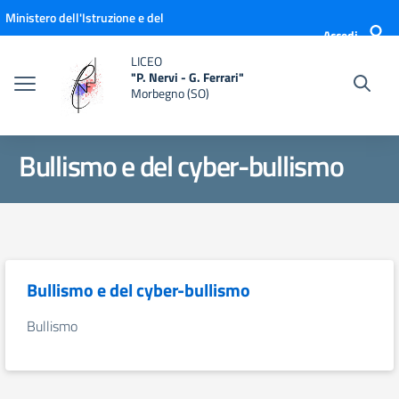
Vai ai contenuti
Vai al menu di navigazione
Vai al footer
Ministero dell'Istruzione e del
Accedi
Merito
LICEO
"P. Nervi - G. Ferrari"
Morbegno (SO)
Bullismo e del cyber-bullismo
Bullismo e del cyber-bullismo
Bullismo