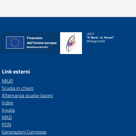
LICEO
"P. Nervi - G. Ferrari"
Morbegno (SO)
Link esterni
MIUR
Scuola in chiaro
Alternanza scuola-lavoro
Indire
Invalsi
MAD
PON
Generazioni Connesse