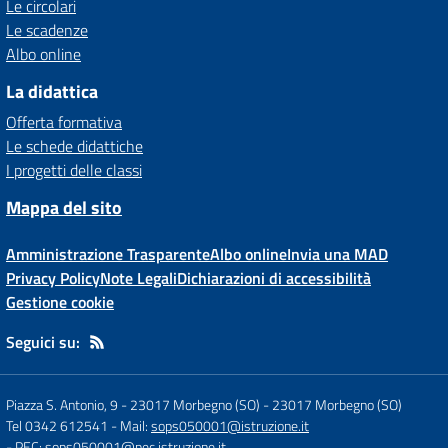
Le circolari
Le scadenze
Albo online
La didattica
Offerta formativa
Le schede didattiche
I progetti delle classi
Mappa del sito
Amministrazione Trasparente
Albo online
Invia una MAD
Privacy Policy
Note Legali
Dichiarazioni di accessibilità
Gestione cookie
Seguici su:
Piazza S. Antonio, 9 - 23017 Morbegno (SO)
-
23017 Morbegno (SO)
Tel 0342 612541
- Mail:
sops050001@istruzione.it
- PEC:
sops050001@pec.istruzione.it