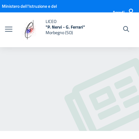
Vai ai contenuti
Vai al menu di navigazione
Vai al footer
Ministero dell'Istruzione e del
Accedi
Merito
LICEO
"P. Nervi - G. Ferrari"
Morbegno (SO)