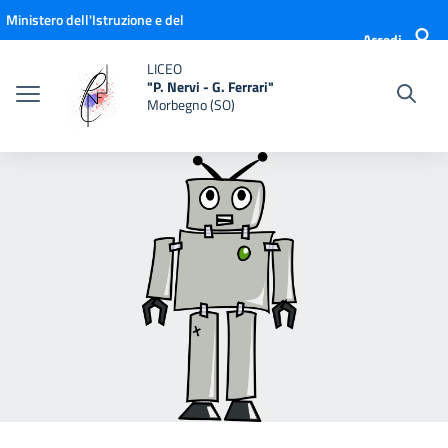
Vai ai contenuti
Vai al menu di navigazione
Vai al footer
Ministero dell'Istruzione e del
Accedi
Merito
LICEO
"P. Nervi - G. Ferrari"
Morbegno (SO)