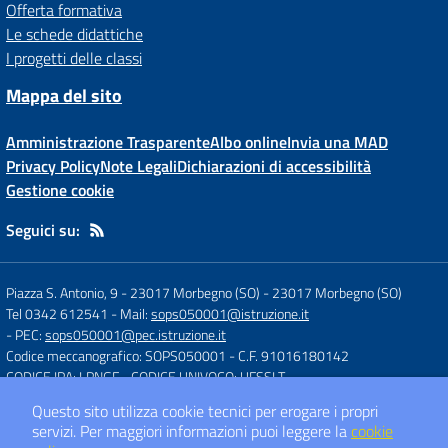
Offerta formativa
Le schede didattiche
I progetti delle classi
Mappa del sito
Amministrazione Trasparente
Albo online
Invia una MAD
Privacy Policy
Note Legali
Dichiarazioni di accessibilità
Gestione cookie
Seguici su:
Piazza S. Antonio, 9 - 23017 Morbegno (SO)
-
23017 Morbegno (SO)
Tel 0342 612541
- Mail:
sops050001@istruzione.it
- PEC:
sops050001@pec.istruzione.it
Codice meccanografico: SOPS050001
- C.F. 91016180142
CODICE IPA: LPNGF
- CODICE UNIVOCO: UFSSLT
Questo sito utilizza cookie tecnici per erogare i propri
servizi.
Per maggiori informazioni puoi leggere la
cookie
Concept & Design by
Designers Italia