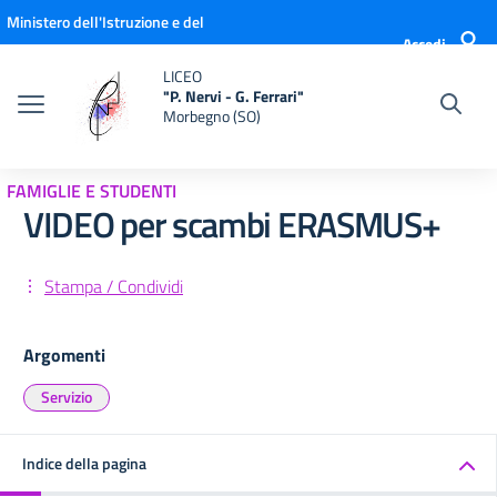
Vai ai contenuti
Vai al menu di navigazione
Vai al footer
Ministero dell'Istruzione e del
Accedi
Merito
LICEO
"P. Nervi - G. Ferrari"
Morbegno (SO)
FAMIGLIE E STUDENTI
VIDEO per scambi ERASMUS+
Stampa / Condividi
Argomenti
Servizio
Indice della pagina