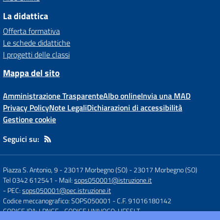
La didattica
Offerta formativa
Le schede didattiche
I progetti delle classi
Mappa del sito
Amministrazione Trasparente
Albo online
Invia una MAD
Privacy Policy
Note Legali
Dichiarazioni di accessibilità
Gestione cookie
Seguici su:
Piazza S. Antonio, 9 - 23017 Morbegno (SO)
-
23017 Morbegno (SO)
Tel 0342 612541
- Mail:
sops050001@istruzione.it
- PEC:
sops050001@pec.istruzione.it
Codice meccanografico: SOPS050001
- C.F. 91016180142
CODICE IPA: LPNGF
- CODICE UNIVOCO: UFSSLT