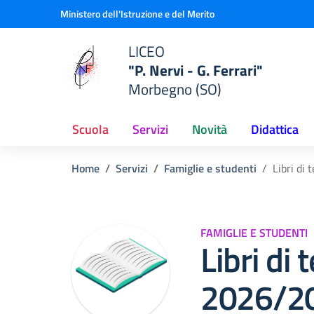
Vai ai contenuti
Vai al menu di navigazione
Vai al footer
Ministero dell'Istruzione e del Merito
LICEO
"P. Nervi - G. Ferrari"
Morbegno (SO)
Scuola
Servizi
Novità
Didattica
Home
Servizi
Famiglie e studenti
Libri di
FAMIGLIE E STUDENTI
Libri di 
2026/2