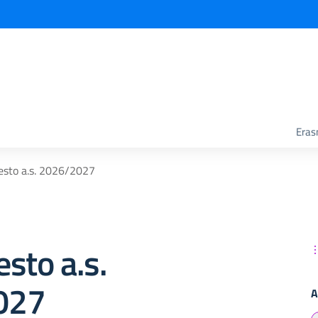
Era
 testo a.s. 2026/2027
testo a.s.
027
A