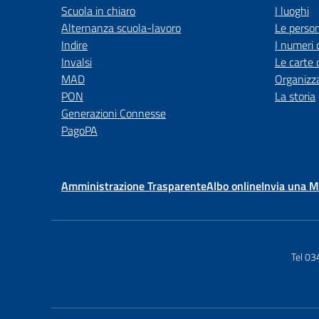
Scuola in chiaro
I luoghi
Alternanza scuola-lavoro
Le perso
Indire
I numeri 
Invalsi
Le carte 
MAD
Organizz
PON
La storia
Generazioni Connesse
PagoPA
Amministrazione Trasparente
Albo online
Invia una 
Tel 0