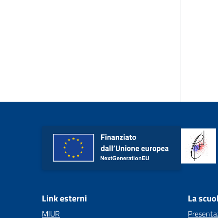
Link esterni
La scuo
MIUR
Presenta