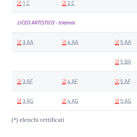
1 C
2 C
LICEO ARTISTICO - triennio
3 AA
4 AA
5 AA
5 BA
3 AF
4 AF
5 AF
3 AG
4 AG
5 AG
(*) elenchi rettificati