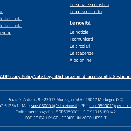
Personale scolastico
ne
Percorsi di studio
della scuola
Le novità
della scuola
Le notizie
azione
I comunicati
Le circolari
Le scadenze
Albo online
MAD
Privacy Policy
Note Legali
Dichiarazioni di accessibilità
Gestione
Piazza S. Antonio, 9 - 23017 Morbegno (SO)
-
23017 Morbegno (SO)
342 612541
- Mail:
sops050001@istruzione.it
- PEC:
sops050001@pec.istruz
Codice meccanografico: SOPS050001
- C.F. 91016180142
CODICE IPA: LPNGF
- CODICE UNIVOCO: UFSSLT