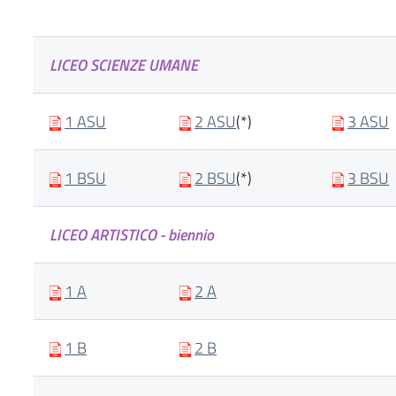
LICEO SCIENZE UMANE
1 ASU
2 ASU
(*)
3 ASU
1 BSU
2 BSU
(*)
3 BSU
LICEO ARTISTICO - biennio
1 A
2 A
1 B
2 B