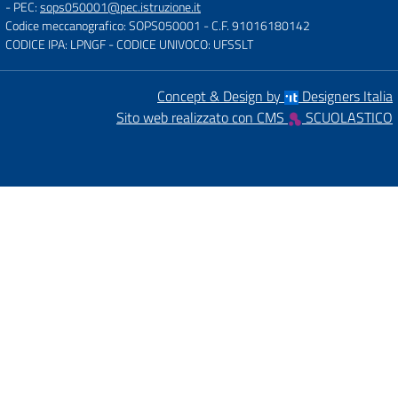
- PEC:
sops050001@pec.istruzione.it
Codice meccanografico: SOPS050001
- C.F. 91016180142
CODICE IPA: LPNGF
- CODICE UNIVOCO: UFSSLT
Concept & Design by
Designers Italia
Sito web realizzato con CMS
SCUOLASTICO