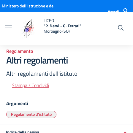
Vai ai contenuti
Vai al menu di navigazione
Vai al footer
Ministero dell'Istruzione e del
Accedi
Merito
LICEO
"P. Nervi - G. Ferrari"
Morbegno (SO)
Regolamento
Altri regolamenti
Altri regolamenti dell'istituto
Stampa / Condividi
Argomenti
Regolamento d'istituto
Indice della pagina